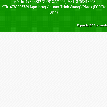
Tel/Zalo: 0786583272, 0913771002, ,MST: 3703413493
STK: 6789006789 Ngân hàng Viet nam Thịnh Vượng VPBank (PGD Tân
Bình)
Copyright 2014 by vank