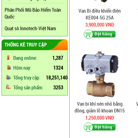
Phân Phối Mũ Bảo Hiểm Toàn
Van Bi điều khiển điện
Quốc
KE004-5G 25A
3,900,000 VNĐ
Quạt sò Innotech-Việt Nam
THỐNG KÊ TRUY CẬP
Đang online:
1,287
Hôm nay:
1324
Tổng truy cập:
18,251,140
Tổng sản phẩm:
3253
Van bi khí nén nhỏ bằng
đồng, giảm lỗ khoan DN15
1,250,000 VNĐ