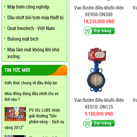
Máy bơm công nghiệp
Van Bướm điều khiển điện
Va
KE050-DN300
Dầu nhớt bôi trơn máy thiết bị
18,235,000 VNĐ
Quạt Innotech - Việt Nam
Bulong mặt bích
Máy làm mát không khí nhà
xưởng..
TIN TỨC MỚI
Kiến thức chung về dầu thủy lực
Mùa đông dùng dầu nhớt cho xe
thế nào ?
Van Bướm điều khiển điện
Va
KE010 -DN125
PV OIL LUBE nhận
9,180,000 VNĐ
giải thưởng “Sản
phẩm vàng – Dịch vụ
vàng 2012”