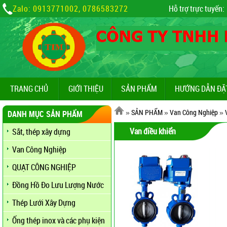
Zalo: 0913771002, 0786583272
Hỗ trợ trực tuyến:
TRANG CHỦ
GIỚI THIỆU
SẢN PHẨM
HƯỚNG DẪN ĐẶ
»
SẢN PHẨM
»
Van Công Nghiệp
»
DANH MỤC SẢN PHẨM
Van điều khiển
Sắt, thép xây dựng
Van Công Nghiệp
QUẠT CÔNG NGHIỆP
Đồng Hồ Đo Lưu Lượng Nước
Thép Lưới Xây Dựng
Ống thép inox và các phụ kiện