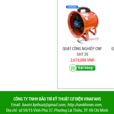
QUẠT CÔNG NGHIỆP CNF
Q
SHT 35
2,610,000 VNĐ
CÔNG TY TNHH BẢO TRÌ KỸ THUẬT CƠ ĐIỆN VINAFANS
Email:
baotri.kythuat@gmail.com
;
http://vankhinen.com,
Địa chỉ: số 59/15 Vĩnh Phú 37, Phường Lái Thiêu, TP. Hồ Chí Minh