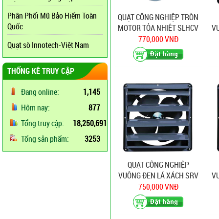
Phân Phối Mũ Bảo Hiểm Toàn
QUẠT CÔNG NGHIỆP TRÒN
Quốc
MOTOR TỎA NHIỆT SLHCV
V
25
770,000 VNĐ
Quạt sò Innotech-Việt Nam
THỐNG KÊ TRUY CẬP
Đang online:
1,145
Hôm nay:
877
Tổng truy cập:
18,250,691
Tổng sản phẩm:
3253
QUẠT CÔNG NGHIỆP
VUÔNG ĐEN LÁ XÁCH SRV
V
30B
750,000 VNĐ