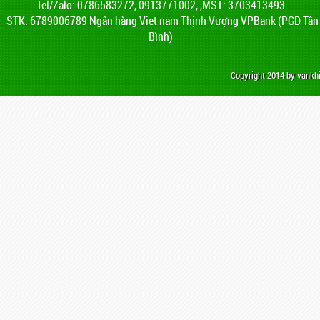
Tel/Zalo: 0786583272, 0913771002, ,MST: 3703413493
STK: 6789006789 Ngân hàng Viet nam Thịnh Vượng VPBank (PGD Tân
Bình)
Copyright 2014 by vank