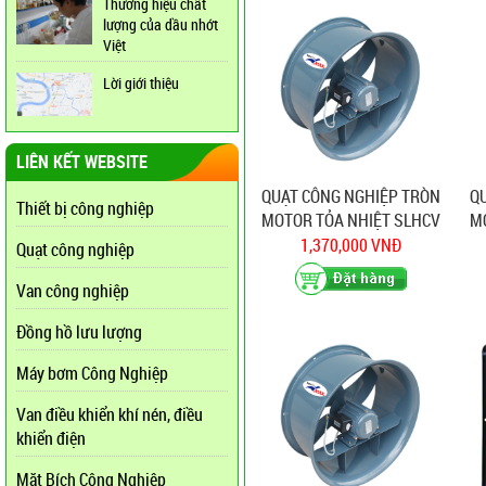
Thương hiệu chất
lượng của dầu nhớt
Việt
Lời giới thiệu
LIÊN KẾT WEBSITE
QUẠT CÔNG NGHIỆP TRÒN
Q
Thiết bị công nghiệp
MOTOR TỎA NHIỆT SLHCV
M
50S
1,370,000 VNĐ
Quạt công nghiệp
Van công nghiệp
Đồng hồ lưu lượng
Máy bơm Công Nghiệp
Van điều khiển khí nén, điều
khiển điện
Mặt Bích Công Nghiệp