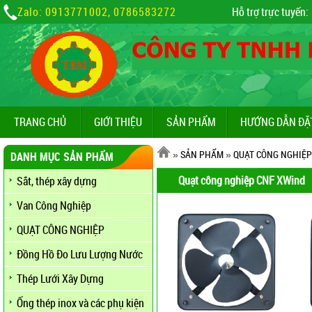
Zalo: 0913771002, 0786583272
Hỗ trợ trực tuyến:
TRANG CHỦ
GIỚI THIỆU
SẢN PHẨM
HƯỚNG DẪN ĐẶ
»
SẢN PHẨM
»
QUẠT CÔNG NGHIỆP
DANH MỤC SẢN PHẨM
Quạt công nghiệp CNF XWind
Sắt, thép xây dựng
Van Công Nghiệp
QUẠT CÔNG NGHIỆP
Đồng Hồ Đo Lưu Lượng Nước
Thép Lưới Xây Dựng
Ống thép inox và các phụ kiện