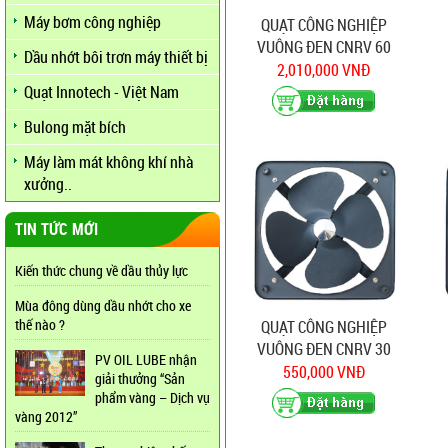
Máy bơm công nghiệp
QUẠT CÔNG NGHIỆP
VUÔNG ĐEN CNRV 60
Dầu nhớt bôi trơn máy thiết bị
2,010,000 VNĐ
Quạt Innotech - Việt Nam
Bulong mặt bích
Máy làm mát không khí nhà
xưởng..
TIN TỨC MỚI
Kiến thức chung về dầu thủy lực
Mùa đông dùng dầu nhớt cho xe
thế nào ?
QUẠT CÔNG NGHIỆP
VUÔNG ĐEN CNRV 30
PV OIL LUBE nhận
550,000 VNĐ
giải thưởng “Sản
phẩm vàng – Dịch vụ
vàng 2012”