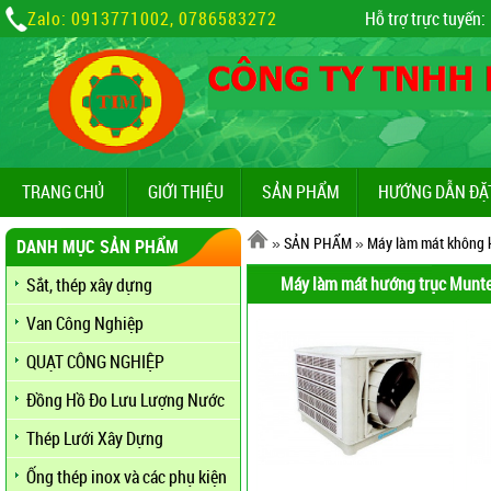
Zalo: 0913771002, 0786583272
Hỗ trợ trực tuyến:
TRANG CHỦ
GIỚI THIỆU
SẢN PHẨM
HƯỚNG DẪN ĐẶ
»
SẢN PHẨM
»
Máy làm mát không k
DANH MỤC SẢN PHẨM
Máy làm mát hướng trục Munt
Sắt, thép xây dựng
Van Công Nghiệp
QUẠT CÔNG NGHIỆP
Đồng Hồ Đo Lưu Lượng Nước
Thép Lưới Xây Dựng
Ống thép inox và các phụ kiện