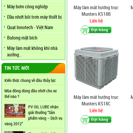
Máy bơm công nghiệp
Máy làm mát hướng trục
M
Munters KS18B
Dầu nhớt bôi trơn máy thiết bị
Liên hệ
Quạt Innotech - Việt Nam
Bulong mặt bích
Máy làm mát không khí nhà
xưởng..
TIN TỨC MỚI
Kiến thức chung về dầu thủy lực
Mùa đông dùng dầu nhớt cho xe
thế nào ?
Máy làm mát hướng trục
M
Munters KS18C
PV OIL LUBE nhận
Liên hệ
giải thưởng “Sản
phẩm vàng – Dịch vụ
vàng 2012”