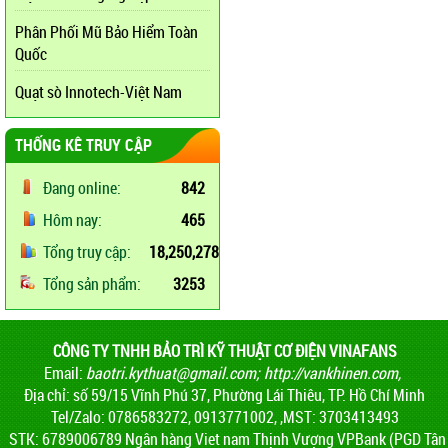
Phân Phối Mũ Bảo Hiểm Toàn
Quốc
Quạt sò Innotech-Việt Nam
THỐNG KÊ TRUY CẬP
Đang online:
842
Hôm nay:
465
Tổng truy cập:
18,250,278
Tổng sản phẩm:
3253
CÔNG TY TNHH BẢO TRÌ KỸ THUẬT CƠ ĐIỆN VINAFANS
Email:
baotri.kythuat@gmail.com
;
http://vankhinen.com,
Địa chỉ: số 59/15 Vĩnh Phú 37, Phường Lái Thiêu, TP. Hồ Chí Minh
Tel/Zalo: 0786583272, 0913771002, ,MST: 3703413493
STK: 6789006789 Ngân hàng Viet nam Thịnh Vượng VPBank (PGD Tân