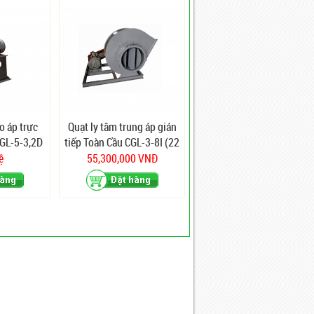
o áp trực
Quạt ly tâm trung áp gián
CGL-5-3,2D
tiếp Toàn Cầu CGL-3-8I (22
Kw)
ệ
55,300,000 VNĐ