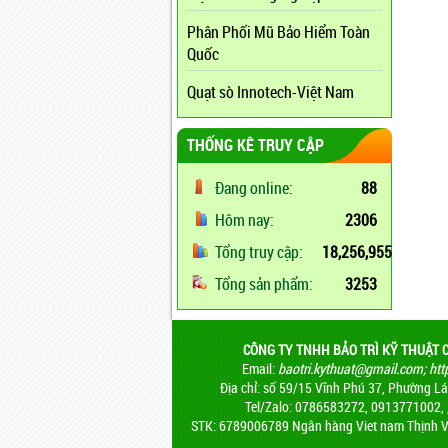
Phân Phối Mũ Bảo Hiểm Toàn
Quốc
Quạt sò Innotech-Việt Nam
THỐNG KÊ TRUY CẬP
Đang online:
88
Hôm nay:
2306
Tổng truy cập:
18,256,955
Tổng sản phẩm:
3253
CÔNG TY TNHH BẢO TRÌ KỸ THUẬT 
Email:
baotri.kythuat@gmail.com
;
htt
Địa chỉ: số 59/15 Vĩnh Phú 37, Phường Lái
Tel/Zalo: 0786583272, 0913771002,
STK: 6789006789 Ngân hàng Viet nam Thịnh V