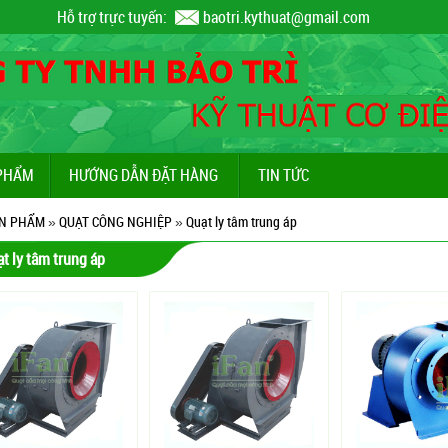
Hỗ trợ trực tuyến:
baotri.kythuat@gmail.com
PHẨM
HƯỚNG DẪN ĐẶT HÀNG
TIN TỨC
N PHẨM
»
QUẠT CÔNG NGHIỆP
»
Quạt ly tâm trung áp
t ly tâm trung áp