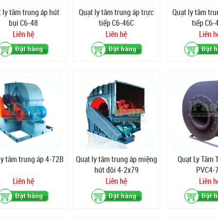
 ly tâm trung áp hút
Quạt ly tâm trung áp trực
Quạt ly tâm tru
bụi C6-48
tiếp C6-46C
tiếp C6-
Liên hệ
Liên hệ
Liên h
ly tâm trung áp 4-72B
Quạt ly tâm trung áp miệng
Quạt Ly Tâm 
hút đôi 4-2x79
PVC4-
Liên hệ
Liên hệ
Liên h