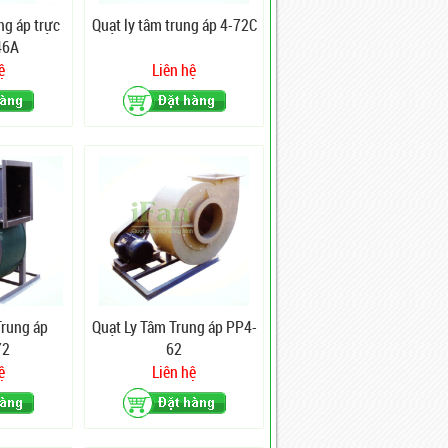
ng áp trực
Quạt ly tâm trung áp 4-72C
46A
ệ
Liên hệ
Trung áp
Quạt Ly Tâm Trung áp PP4-
72
62
ệ
Liên hệ