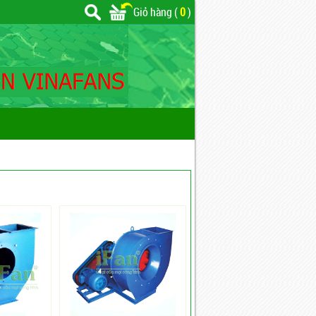
Giỏ hàng (
0
)