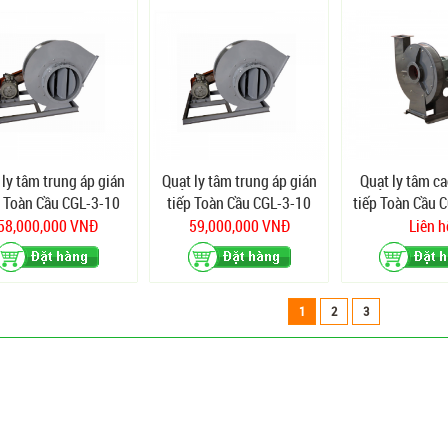
 ly tâm trung áp gián
Quạt ly tâm trung áp gián
Quạt ly tâm ca
p Toàn Cầu CGL-3-10
tiếp Toàn Cầu CGL-3-10
tiếp Toàn Cầu 
(30 Kw)
(37 Kw)
58,000,000 VNĐ
59,000,000 VNĐ
Liên h
1
2
3