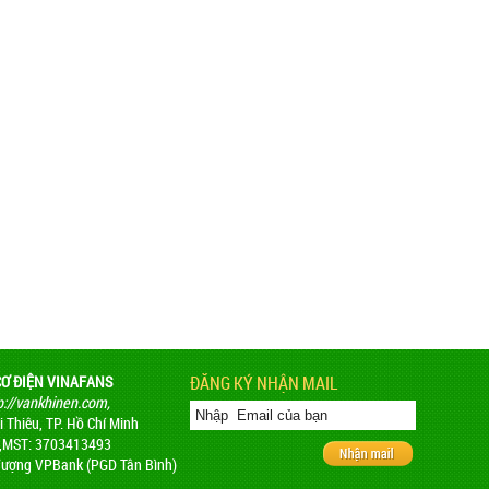
CƠ ĐIỆN VINAFANS
ĐĂNG KÝ NHẬN MAIL
p://vankhinen.com,
 Thiêu, TP. Hồ Chí Minh
 ,MST: 3703413493
ượng VPBank (PGD Tân Bình)