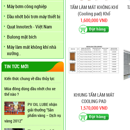
Máy bơm công nghiệp
TẤM LÀM MÁT KHÔNG KHÍ
T
(Cooling pad) Khổ
Dầu nhớt bôi trơn máy thiết bị
60x60x7cm
1,600,000 VNĐ
Quạt Innotech - Việt Nam
Bulong mặt bích
Máy làm mát không khí nhà
xưởng..
TIN TỨC MỚI
Kiến thức chung về dầu thủy lực
Mùa đông dùng dầu nhớt cho xe
thế nào ?
KHUNG TẤM LÀM MÁT
COOLING PAD
PV OIL LUBE nhận
1,570,000 VNĐ
giải thưởng “Sản
phẩm vàng – Dịch vụ
vàng 2012”