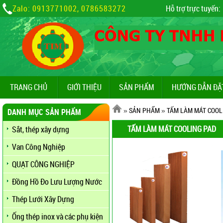
Zalo: 0913771002, 0786583272
Hỗ trợ trực tuyến:
TRANG CHỦ
GIỚI THIỆU
SẢN PHẨM
HƯỚNG DẪN ĐẶ
»
SẢN PHẨM
»
TẤM LÀM MÁT COOL
DANH MỤC SẢN PHẨM
TẤM LÀM MÁT COOLING PAD
Sắt, thép xây dựng
Van Công Nghiệp
QUẠT CÔNG NGHIỆP
Đồng Hồ Đo Lưu Lượng Nước
Thép Lưới Xây Dựng
Ống thép inox và các phụ kiện