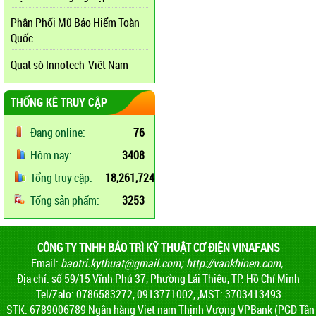
Phân Phối Mũ Bảo Hiểm Toàn
Quốc
Quạt sò Innotech-Việt Nam
THỐNG KÊ TRUY CẬP
Đang online:
76
Hôm nay:
3408
Tổng truy cập:
18,261,724
Tổng sản phẩm:
3253
CÔNG TY TNHH BẢO TRÌ KỸ THUẬT CƠ ĐIỆN VINAFANS
Email:
baotri.kythuat@gmail.com
;
http://vankhinen.com,
Địa chỉ: số 59/15 Vĩnh Phú 37, Phường Lái Thiêu, TP. Hồ Chí Minh
Tel/Zalo: 0786583272, 0913771002, ,MST: 3703413493
STK: 6789006789 Ngân hàng Viet nam Thịnh Vượng VPBank (PGD Tân