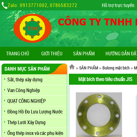
Zalo: 0913771002, 0786583272
Hỗ trợ trực tuyến:
TRANG CHỦ
GIỚI THIỆU
SẢN PHẨM
HƯỚNG DẪN ĐẶ
»
SẢN PHẨM
»
Bulong mặt bích
»
M
DANH MỤC SẢN PHẨM
Mặt bích theo tiêu chuẩn JIS
Sắt, thép xây dựng
Van Công Nghiệp
QUẠT CÔNG NGHIỆP
Đồng Hồ Đo Lưu Lượng Nước
Thép Lưới Xây Dựng
Ống thép inox và các phụ kiện