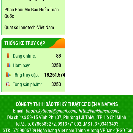
Phân Phối Mũ Bảo Hiểm Toàn
Quốc
Quạt sò Innotech-Việt Nam
THỐNG KÊ TRUY CẬP
Đang online:
83
Hôm nay:
3258
Tổng truy cập:
18,261,574
Tổng sản phẩm:
3253
CÔNG TY TNHH BẢO TRÌ KỸ THUẬT CƠ ĐIỆN VINAFANS
Email:
baotri.kythuat@gmail.com
;
http://vankhinen.com,
Địa chỉ: số 59/15 Vĩnh Phú 37, Phường Lái Thiêu, TP. Hồ Chí Minh
Tel/Zalo: 0786583272, 0913771002, ,MST: 3703413493
STK: 6789006789 Ngân hàng Viet nam Thịnh Vượng VPBank (PGD Tân