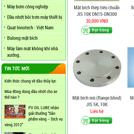
Máy bơm công nghiệp
Mặt bích thép tiêu chuẩn
M
JIS 10K DN15-DN300
Dầu nhớt bôi trơn máy thiết bị
30,000 VNĐ
Quạt Innotech - Việt Nam
Bulong mặt bích
Máy làm mát không khí nhà
xưởng..
TIN TỨC MỚI
Kiến thức chung về dầu thủy lực
Mùa đông dùng dầu nhớt cho xe
thế nào ?
Mặt bích mù (flange blind)
M
JIS 5K, 10K
PV OIL LUBE nhận
Liên hệ
giải thưởng “Sản
phẩm vàng – Dịch vụ
vàng 2012”