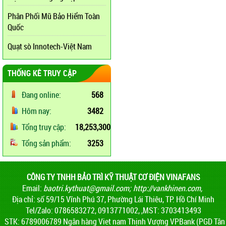
Phân Phối Mũ Bảo Hiểm Toàn
Quốc
Quạt sò Innotech-Việt Nam
THỐNG KÊ TRUY CẬP
Đang online:
568
Hôm nay:
3482
Tổng truy cập:
18,253,300
Tổng sản phẩm:
3253
CÔNG TY TNHH BẢO TRÌ KỸ THUẬT CƠ ĐIỆN VINAFANS
Email:
baotri.kythuat@gmail.com
;
http://vankhinen.com,
Địa chỉ: số 59/15 Vĩnh Phú 37, Phường Lái Thiêu, TP. Hồ Chí Minh
Tel/Zalo: 0786583272, 0913771002, ,MST: 3703413493
STK: 6789006789 Ngân hàng Viet nam Thịnh Vượng VPBank (PGD Tân