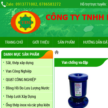
Zalo: 0913771002, 0786583272
Hỗ trợ trực tuyến:
TRANG CHỦ
GIỚI THIỆU
SẢN PHẨM
HƯỚNG DẪN ĐẶ
DANH MỤC SẢN PHẨM
Van chống va đập
Sắt, thép xây dựng
Van Công Nghiệp
QUẠT CÔNG NGHIỆP
Đồng Hồ Đo Lưu Lượng Nước
Thép Lưới Xây Dựng
Ống thép inox và các phụ kiện