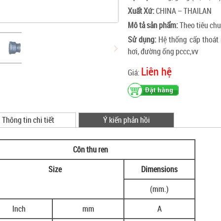
Xuất Xứ:
CHINA – THAILAN
Mô tả sản phẩm:
Theo tiêu ch
Sử dụng:
Hệ thống cấp thoát 
hơi, đường ống pccc,vv
Liên hệ
Giá:
Thông tin chi tiết
Ý kiến phản hồi
Côn thu ren
Size
Dimensions
(mm.)
Inch
mm
A