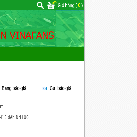
Giỏ hàng (
0
)
Bảng báo giá
Gửi báo giá
ẽm
15 đến DN100
.