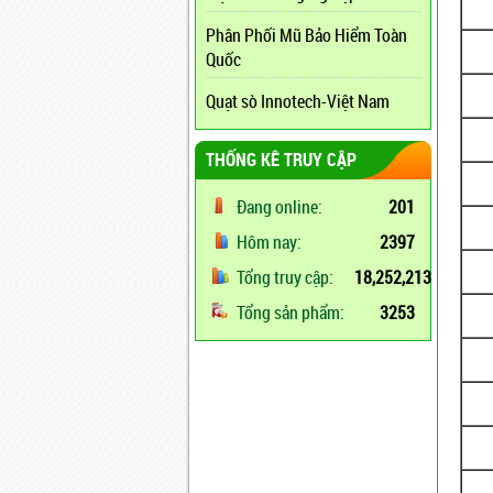
Phân Phối Mũ Bảo Hiểm Toàn
Quốc
Quạt sò Innotech-Việt Nam
THỐNG KÊ TRUY CẬP
Đang online:
201
Hôm nay:
2397
Tổng truy cập:
18,252,213
Tổng sản phẩm:
3253