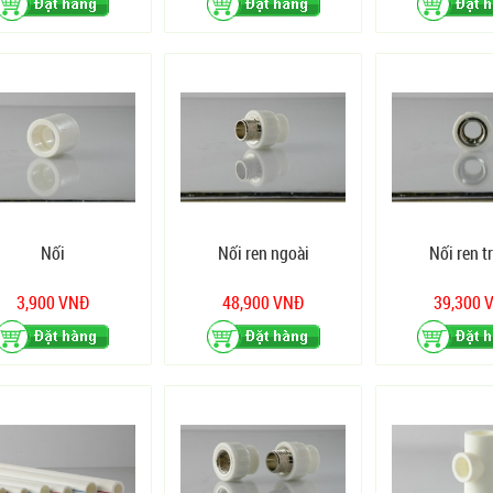
Nối
Nối ren ngoài
Nối ren t
3,900 VNĐ
48,900 VNĐ
39,300 