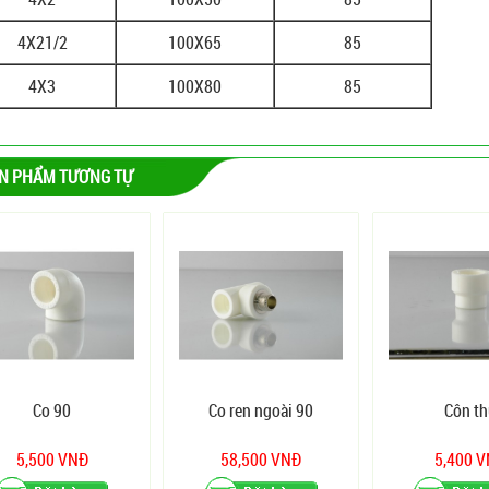
4X21/2
100X65
85
4X3
100X80
85
N PHẨM TƯƠNG TỰ
Co 90
Co ren ngoài 90
Côn th
5,500 VNĐ
58,500 VNĐ
5,400 