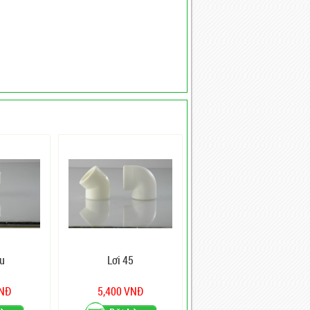
u
Lơi 45
VNĐ
5,400 VNĐ