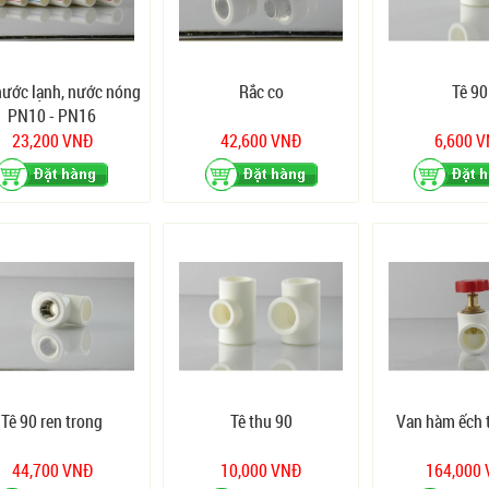
nước lạnh, nước nóng
Rắc co
Tê 90
PN10 - PN16
23,200 VNĐ
42,600 VNĐ
6,600 
Tê 90 ren trong
Tê thu 90
Van hàm ếch 
44,700 VNĐ
10,000 VNĐ
164,000