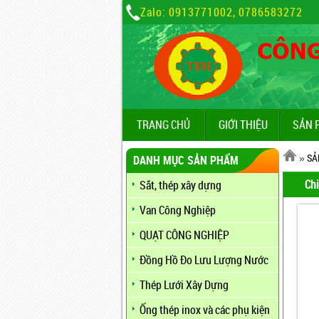
Zalo: 0913771002, 0786583272
TRANG CHỦ
GIỚI THIỆU
SẢN 
»
SẢ
DANH MỤC SẢN PHẨM
Chi
Sắt, thép xây dựng
Van Công Nghiệp
QUẠT CÔNG NGHIỆP
Đồng Hồ Đo Lưu Lượng Nước
Thép Lưới Xây Dựng
Ống thép inox và các phụ kiện