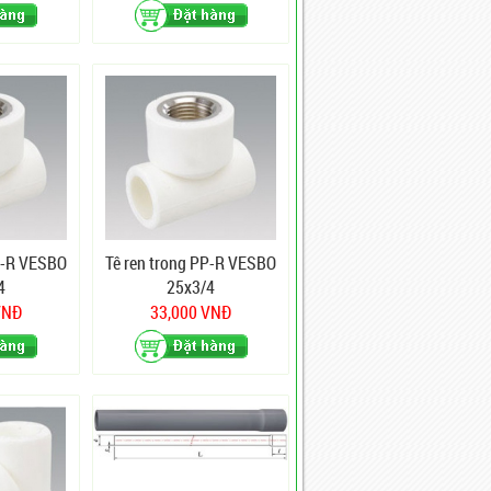
P-R VESBO
Tê ren trong PP-R VESBO
4
25x3/4
VNĐ
33,000 VNĐ