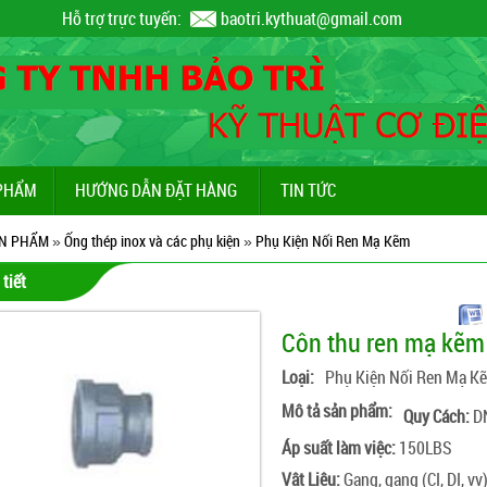
Hỗ trợ trực tuyến:
baotri.kythuat@gmail.com
PHẨM
HƯỚNG DẪN ĐẶT HÀNG
TIN TỨC
N PHẨM
»
Ống thép inox và các phụ kiện
»
Phụ Kiện Nối Ren Mạ Kẽm
 tiết
Côn thu ren mạ kẽm
Loại:
Phụ Kiện Nối Ren Mạ K
Mô tả sản phẩm:
Quy Cách:
DN
Áp suất làm việc:
150LBS
Vật Liệu:
Gang, gang (CI, DI, vv)