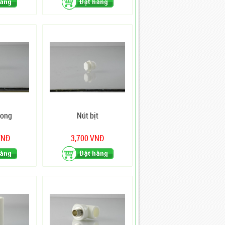
rong
Nút bịt
VNĐ
3,700 VNĐ