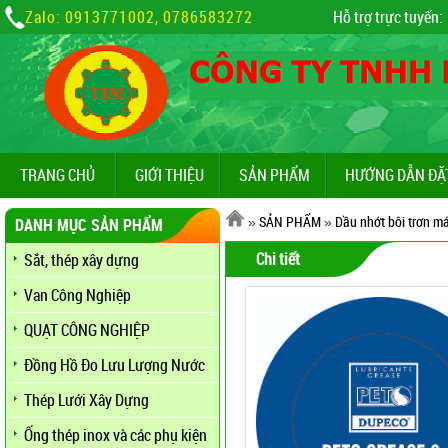
Zalo: 0913771002, 0786583272
Hỗ trợ trực tuyến:
TRANG CHỦ
GIỚI THIỆU
SẢN PHẨM
HƯỚNG DẪN ĐẶ
»
SẢN PHẨM
»
Dầu nhớt bôi trơn máy
DANH MỤC SẢN PHẨM
Chi tiết
Sắt, thép xây dựng
Van Công Nghiệp
QUẠT CÔNG NGHIỆP
Đồng Hồ Đo Lưu Lượng Nước
Thép Lưới Xây Dựng
Ống thép inox và các phụ kiện