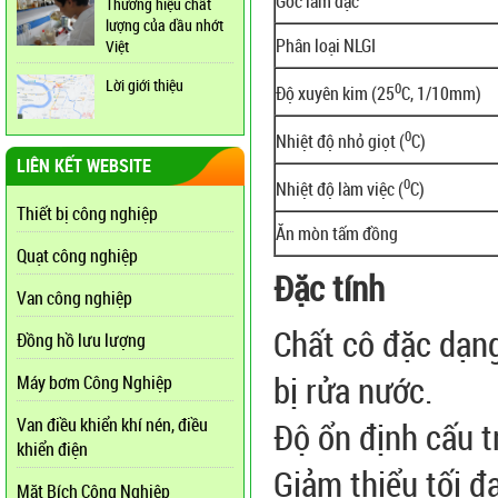
Gốc làm đặc
Thương hiệu chất
lượng của dầu nhớt
Phân loại NLGI
Việt
Lời giới thiệu
0
Độ xuyên kim (25
C, 1/10mm)
0
Nhiệt độ nhỏ giọt (
C)
LIÊN KẾT WEBSITE
0
Nhiệt độ làm việc (
C)
Thiết bị công nghiệp
Ăn mòn tấm đồng
Quạt công nghiệp
Đặc tính
Van công nghiệp
Chất cô đặc dạng
Đồng hồ lưu lượng
bị rửa nước.
Máy bơm Công Nghiệp
Van điều khiển khí nén, điều
Độ ổn định cấu t
khiển điện
Giảm thiểu tối đ
Mặt Bích Công Nghiệp