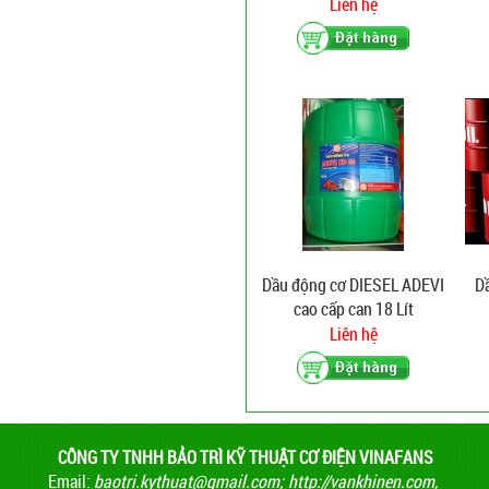
Liên hệ
Dầu động cơ DIESEL ADEVI
D
cao cấp can 18 Lít
Liên hệ
CÔNG TY TNHH BẢO TRÌ KỸ THUẬT CƠ ĐIỆN VINAFANS
Email:
baotri.kythuat@gmail.com
;
http://vankhinen.com,