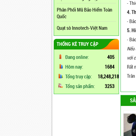
- Th
Phân Phối Mũ Bảo Hiểm Toàn
4. T
Quốc
- Bả
Quạt sò Innotech-Việt Nam
5. Hi
- Bá
THỐNG KÊ TRUY CẬP
Nếu 
Đang online:
405
với 
Rất 
Hôm nay:
1684
Trân
Tổng truy cập:
18,248,218
Tổng sản phẩm:
3253
SẢ