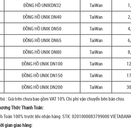
ĐỒNG HỒ UNIKDN32
TaiWan
1
ĐỒNG HỒ UNIK DN40
TaiWan
2
ĐỒNG HỒ UNIK DN50
TaiWan
4
ĐỒNG HỒ UNIK DN65
TaiWan
6
ĐỒNG HỒ UNIK DN80
TaiWan
8
ĐỒNG HỒ UNIK DN100
TaiWan
12
0
ĐỒNG HỒ UNIK DN150
TaiWan
17
1
ĐỒNG HỒ UNIK DN200
TaiWan
30
chú : Giá trên chưa bao gồm VAT 10% Chi phí vận chuyển bên bán chịu.
hương Thức Thanh Toán:
h Toán 100% trước khi nhận hàng STK: 0201000083799000 VIETABAN
hời gian giao hàng: