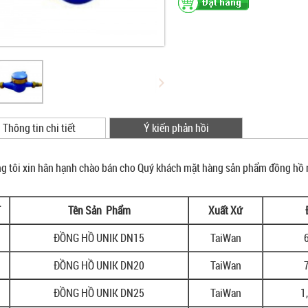
Thông tin chi tiết
Ý kiến phản hồi
g tôi xin hân hạnh chào bán cho Quý khách mặt hàng sản phẩm đồng hồ n
T
Tên Sản Phẩm
Xuất Xứ
ĐỒNG HỒ UNIK DN15
TaiWan
ĐỒNG HỒ UNIK DN20
TaiWan
ĐỒNG HỒ UNIK DN25
TaiWan
1