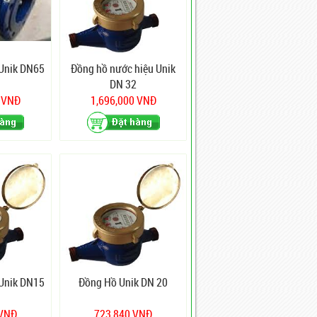
Unik DN65
Đồng hồ nước hiệu Unik
DN 32
0 VNĐ
1,696,000 VNĐ
Unik DN15
Đồng Hồ Unik DN 20
 VNĐ
723,840 VNĐ