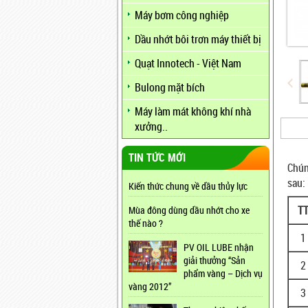
Máy bơm công nghiệp
Dầu nhớt bôi trơn máy thiết bị
Quạt Innotech - Việt Nam
Bulong mặt bích
Máy làm mát không khí nhà
xưởng..
TIN TỨC MỚI
Chún
sau:
Kiến thức chung về dầu thủy lực
T
Mùa đông dùng dầu nhớt cho xe
thế nào ?
1
PV OIL LUBE nhận
giải thưởng “Sản
2
phẩm vàng – Dịch vụ
vàng 2012”
3