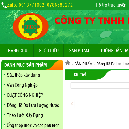
Zalo: 0913771002, 0786583272
Hỗ trợ trực tuyến:
TRANG CHỦ
GIỚI THIỆU
SẢN PHẨM
HƯỚNG DẪN ĐẶ
»
SẢN PHẨM
»
Đồng Hồ Đo Lưu Lư
DANH MỤC SẢN PHẨM
Chi tiết
Sắt, thép xây dựng
Van Công Nghiệp
QUẠT CÔNG NGHIỆP
Đồng Hồ Đo Lưu Lượng Nước
Thép Lưới Xây Dựng
Ống thép inox và các phụ kiện