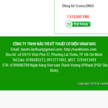
Đồng hồ Sisma DN65
7,510,000 VNĐ
CÔNG TY TNHH BẢO TRÌ KỸ THUẬT CƠ ĐIỆN VINAFANS
Email:
baotri.kythuat@gmail.com
;
http://vankhinen.com,
Địa chỉ: số 59/15 Vĩnh Phú 37, Phường Lái Thiêu, TP. Hồ Chí Minh
Tel/Zalo: 0786583272, 0913771002, ,MST: 3703413493
STK: 6789006789 Ngân hàng Viet nam Thịnh Vượng VPBank (PGD Tân
Bình)
Copyright 2014 by vank